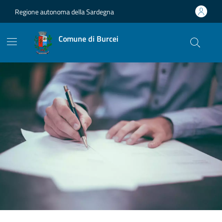
Vai ai contenuti
Vai al footer
Regione autonoma della Sardegna
Comune di Burcei