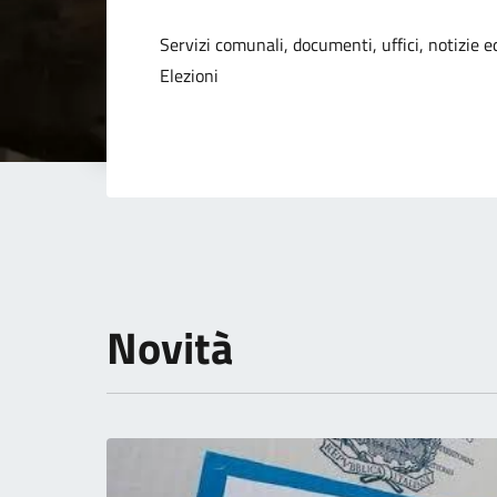
Dettagli della not
Servizi comunali, documenti, uffici, notizie ed
Elezioni
Novità