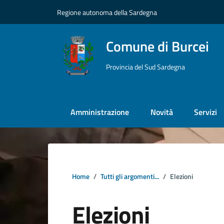
Vai ai contenuti
Vai al footer
Regione autonoma della Sardegna
Comune di Burcei
Provincia del Sud Sardegna
Amministrazione
Novità
Servizi
Home
Tutti gli argomenti...
Elezioni
Elezioni